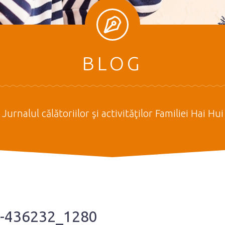
BLOG
Jurnalul călătoriilor şi activităţilor Familiei Hai Hui
m-436232_1280