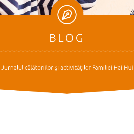
BLOG
Jurnalul călătoriilor şi activităţilor Familiei Hai Hui