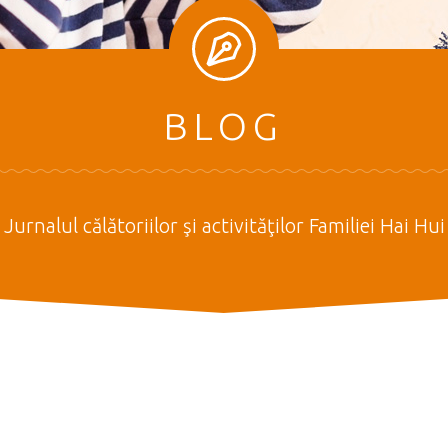
BLOG
Jurnalul călătoriilor şi activităţilor Familiei Hai Hui