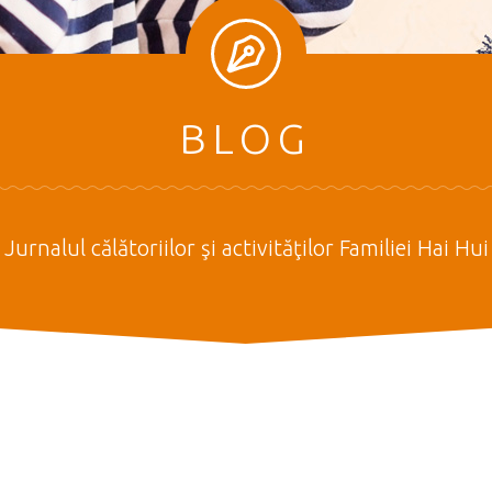
BLOG
Jurnalul călătoriilor şi activităţilor Familiei Hai Hui