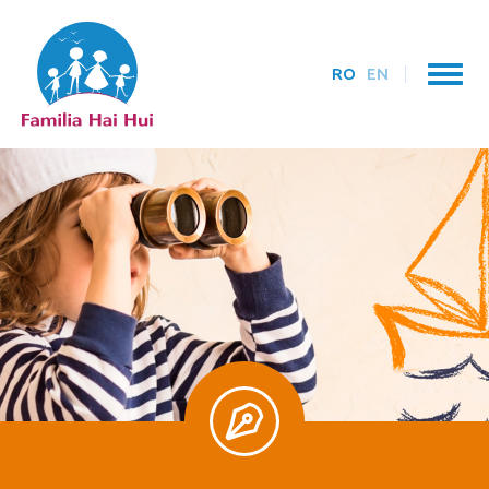
RO
EN