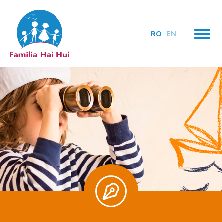
RO
EN