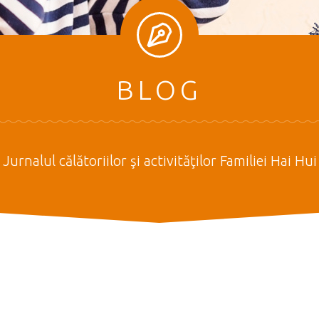
BLOG
Jurnalul călătoriilor şi activităţilor Familiei Hai Hui