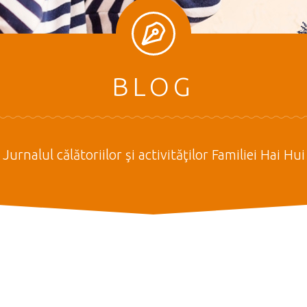
BLOG
Jurnalul călătoriilor şi activităţilor Familiei Hai Hui