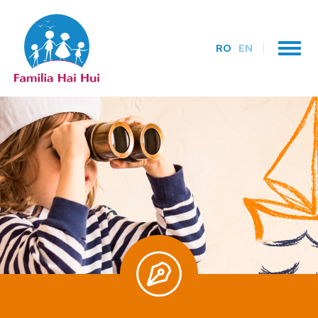
RO
EN