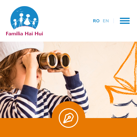
RO
EN