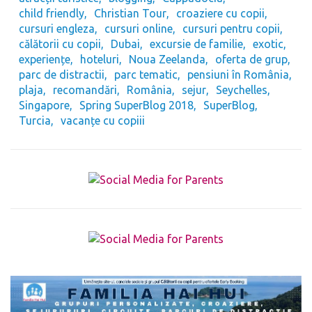
child friendly
Christian Tour
croaziere cu copii
cursuri engleza
cursuri online
cursuri pentru copii
călătorii cu copii
Dubai
excursie de familie
exotic
experiențe
hoteluri
Noua Zeelanda
oferta de grup
parc de distractii
parc tematic
pensiuni în România
plaja
recomandări
România
sejur
Seychelles
Singapore
Spring SuperBlog 2018
SuperBlog
Turcia
vacanțe cu copiii
The form you have selected does not exist.