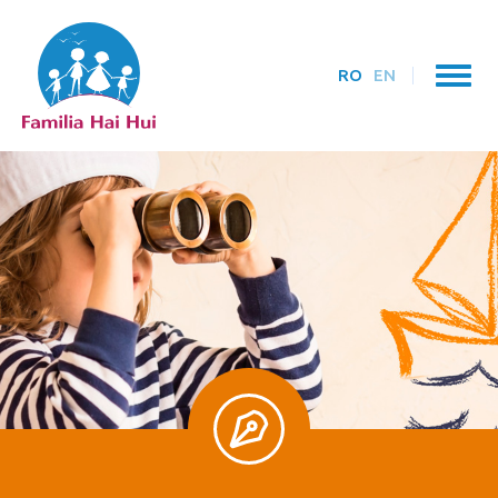
RO
EN