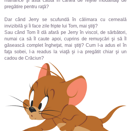
mănânce şi ăsta caută în cartea de reţete modalităţi de
pregătire pentru raţă?
Dar când Jerry se scufundă în călimara cu cerneală
invizibilă şi îi face zile fripte lui Tom, mai ştiţi?
Sau când Tom îl dă afară pe Jerry în viscol, de sărbători,
numai ca să îl caute apoi, cuprins de remuşcări şi să îl
găsească complet îngheţat, mai ştiţi? Cum l-a adus el în
faţa sobei, l-a readus la viaţă şi i-a pregătit chiar şi un
cadou de Crăciun?