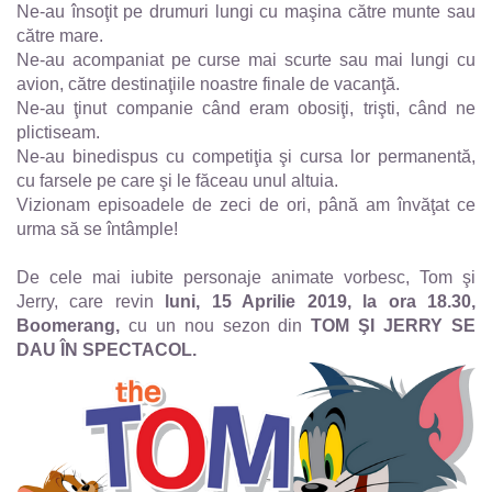
Ne-au însoţit pe drumuri lungi cu maşina către munte sau
către mare.
Ne-au acompaniat pe curse mai scurte sau mai lungi cu
avion, către destinaţiile noastre finale de vacanţă.
Ne-au ţinut companie când eram obosiţi, trişti, când ne
plictiseam.
Ne-au binedispus cu competiţia şi cursa lor permanentă,
cu farsele pe care şi le făceau unul altuia.
Vizionam episoadele de zeci de ori, până am învăţat ce
urma să se întâmple!
De cele mai iubite personaje animate vorbesc, Tom şi
Jerry, care revin
luni, 15 Aprilie 2019, la ora 18.30,
Boomerang,
cu un nou sezon din
TOM ŞI JERRY SE
DAU ÎN SPECTACOL.