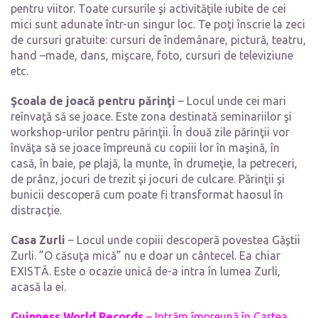
pentru viitor. Toate cursurile şi activităţile iubite de cei
mici sunt adunate într-un singur loc. Te poţi înscrie la zeci
de cursuri gratuite: cursuri de îndemânare, pictură, teatru,
hand –made, dans, mişcare, foto, cursuri de televiziune
etc.
Şcoala de joacă pentru părinţi
– Locul unde cei mari
reînvaţă să se joace. Este zona destinată seminariilor şi
workshop-urilor pentru părinţii. În două zile părinţii vor
învăţa să se joace împreună cu copiii lor în maşină, în
casă, în baie, pe plajă, la munte, în drumeţie, la petreceri,
de prânz, jocuri de trezit şi jocuri de culcare. Părinţii şi
bunicii descoperă cum poate fi transformat haosul în
distracţie.
Casa Zurli
– Locul unde copiii descoperă povestea Găştii
Zurli. ”O căsuţa mică” nu e doar un cântecel. Ea chiar
EXISTĂ. Este o ocazie unică de-a intra în lumea Zurli,
acasă la ei.
Guinness World Records
– Intrăm împreună în Cartea