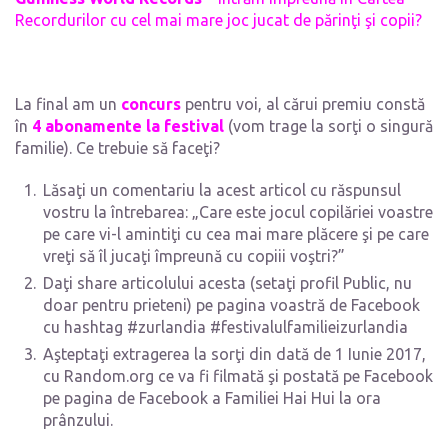
Recordurilor cu cel mai mare joc jucat de părinţi şi copii?
La final am un
concurs
pentru voi, al cărui premiu constă
în
4 abonamente la festival
(vom trage la sorţi o singură
familie). Ce trebuie să faceţi?
Lăsaţi un comentariu la acest articol cu răspunsul
vostru la întrebarea: „Care este jocul copilăriei voastre
pe care vi-l amintiţi cu cea mai mare plăcere şi pe care
vreţi să îl jucaţi împreună cu copiii voştri?”
Daţi share articolului acesta (setaţi profil Public, nu
doar pentru prieteni) pe pagina voastră de Facebook
cu hashtag #zurlandia #festivalulfamilieizurlandia
Aşteptaţi extragerea la sorţi din dată de 1 Iunie 2017,
cu Random.org ce va fi filmată şi postată pe Facebook
pe pagina de Facebook a Familiei Hai Hui la ora
prânzului.