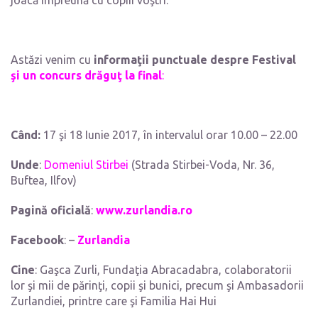
joacă împreună cu copiii voştri.
Astăzi venim cu
informaţii punctuale despre Festival
şi un concurs drăguţ la final
:
Când:
17 şi 18 Iunie 2017, în intervalul orar 10.00 – 22.00
Unde
:
Domeniul Stirbei
(Strada Stirbei-Voda, Nr. 36,
Buftea, Ilfov)
Pagină oficială
:
www.zurlandia.ro
Facebook
: –
Zurlandia
Cine
: Gaşca Zurli, Fundaţia Abracadabra, colaboratorii
lor şi mii de părinţi, copii şi bunici, precum şi Ambasadorii
Zurlandiei, printre care şi Familia Hai Hui