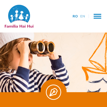
RO
EN