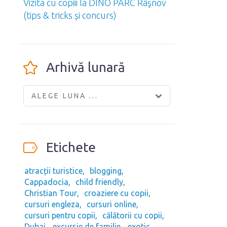
Vizita cu copiii la DINO PARC Râşnov
(tips & tricks și concurs)
Arhivă lunară
ALEGE LUNA ...
Etichete
atracții turistice
blogging
Cappadocia
child friendly
Christian Tour
croaziere cu copii
cursuri engleza
cursuri online
cursuri pentru copii
călătorii cu copii
Dubai
excursie de familie
exotic