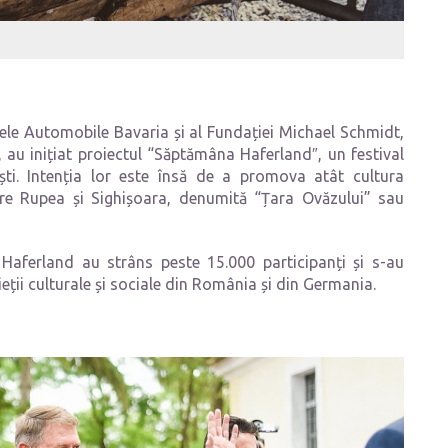
ele Automobile Bavaria și al Fundației Michael Schmidt,
 au inițiat proiectul “Săptămâna Haferland″, un festival
ști. Intenția lor este însă de a promova atât cultura
tre Rupea și Sighișoara, denumită “Țara Ovăzului” sau
a Haferland au strâns peste 15.000 participanți și s-au
ieții culturale și sociale din România și din Germania.