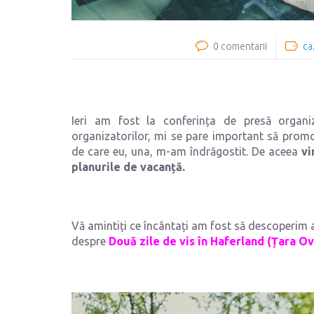
0 comentarii
ca
Ieri am fost la conferința de presă organi
organizatorilor, mi se pare important să promov
de care eu, una, m-am îndrăgostit. De aceea
vin
planurile de vacanță.
Vă amintiți ce încântați am fost să descoperim a
despre
Două zile de vis în Haferland (Țara O