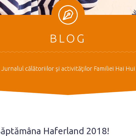
BLOG
Jurnalul călătoriilor şi activităţilor Familiei Hai Hui
 Săptămâna Haferland 2018!