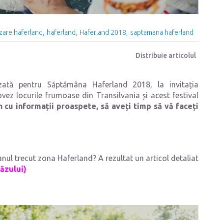
zare haferland
haferland
Haferland 2018
saptamana haferland
Distribuie articolul
zată pentru Săptămâna Haferland 2018, la invitația
ez locurile frumoase din Transilvania și acest festival
 cu informații proaspete, să aveți timp să vă faceți
nul trecut zona Haferland? A rezultat un articol detaliat
văzului)