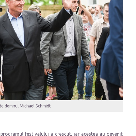
i de domnul Michael Schmidt
n programul festivalului a crescut, iar acestea au devenit