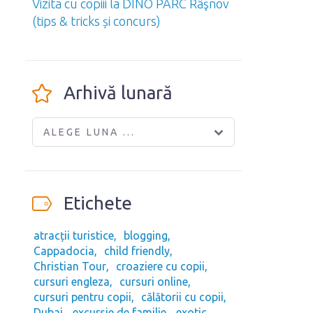
Vizita cu copiii la DINO PARC Râşnov
(tips & tricks și concurs)
Arhivă lunară
ALEGE LUNA ...
Etichete
atracții turistice
blogging
Cappadocia
child friendly
Christian Tour
croaziere cu copii
cursuri engleza
cursuri online
cursuri pentru copii
călătorii cu copii
Dubai
excursie de familie
exotic