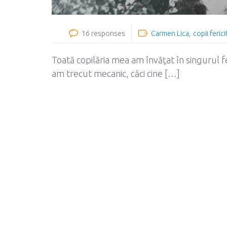
16 responses
Carmen Lica
copii fericit
Toată copilăria mea am învăţat în singurul f
am trecut mecanic, căci cine […]