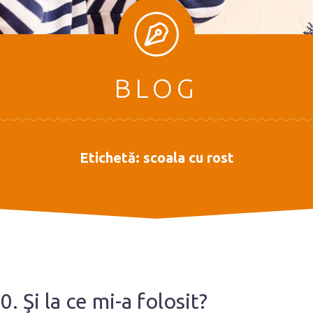
BLOG
Etichetă:
scoala cu rost
. Şi la ce mi-a folosit?