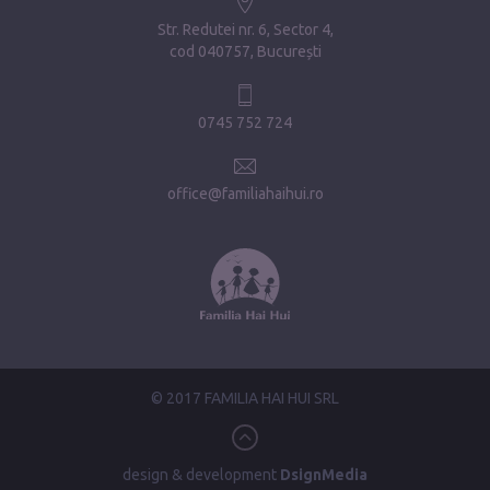
Str. Redutei nr. 6, Sector 4
cod 040757, București
0745 752 724
office@familiahaihui.ro
© 2017 FAMILIA HAI HUI SRL
design & development
DsignMedia