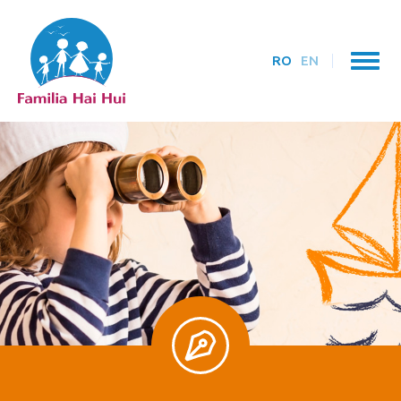
RO
EN