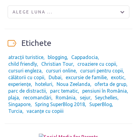
ALEGE LUNA ...
Etichete
atracții turistice
blogging
Cappadocia
child friendly
Christian Tour
croaziere cu copii
cursuri engleza
cursuri online
cursuri pentru copii
călătorii cu copii
Dubai
excursie de familie
exotic
experiențe
hoteluri
Noua Zeelanda
oferta de grup
parc de distractii
parc tematic
pensiuni în România
plaja
recomandări
România
sejur
Seychelles
Singapore
Spring SuperBlog 2018
SuperBlog
Turcia
vacanțe cu copiii