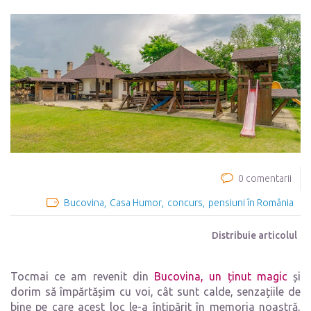
0 comentarii
Bucovina
Casa Humor
concurs
pensiuni în România
Distribuie articolul
Tocmai ce am revenit din
Bucovina, un ținut magic
și
dorim să împărtășim cu voi, cât sunt calde, senzațiile de
bine pe care acest loc le-a întipărit în memoria noastră,