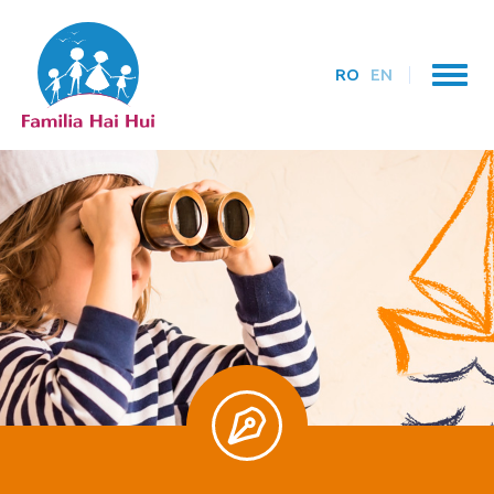
RO
EN