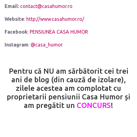
Email:
contact@casahumor.ro
Website
:
http://www.casahumor.ro/
Facebook
:
PENSIUNEA CASA HUMOR
Instagram
:
@casa_humor
Pentru că NU am sărbătorit cei trei
ani de blog (din cauză de izolare),
zilele acestea am complotat cu
proprietarii pensiunii Casa Humor și
am pregătit un
CONCURS
!