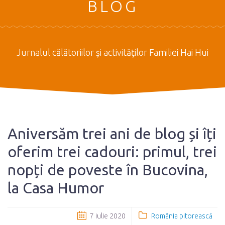
BLOG
Jurnalul călătoriilor şi activităţilor Familiei Hai Hui
Aniversăm trei ani de blog și îți
oferim trei cadouri: primul, trei
nopți de poveste în Bucovina,
la Casa Humor
7 iulie 2020
România pitorească