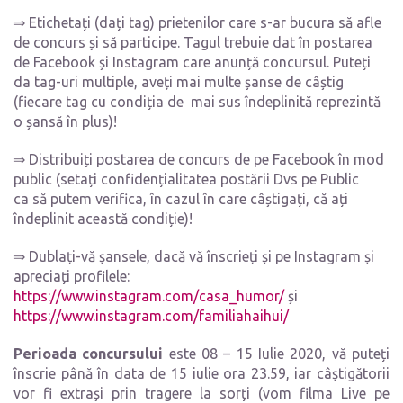
⇒ Etichetați (dați tag) prietenilor care s-ar bucura să afle
de concurs și să participe. Tagul trebuie dat în postarea
de Facebook și Instagram care anunță concursul. Puteți
da tag-uri multiple, aveți mai multe șanse de câștig
(fiecare tag cu condiția de mai sus îndeplinită reprezintă
o șansă în plus)!
⇒ Distribuiți postarea de concurs de pe Facebook în mod
public (setați confidențialitatea postării Dvs pe Public
ca să putem verifica, în cazul în care câștigați, că ați
îndeplinit această condiție)!
⇒ Dublați-vă șansele, dacă vă înscrieți și pe Instagram și
apreciați profilele:
https://www.instagram.com/casa_humor/
și
https://www.instagram.com/familiahaihui/
Perioada concursului
este 08 – 15 Iulie 2020, v
ă puteți
înscrie până în data de 15 iulie ora 23.59, iar câștigătorii
vor fi extrași prin tragere la sorți (vom filma Live pe