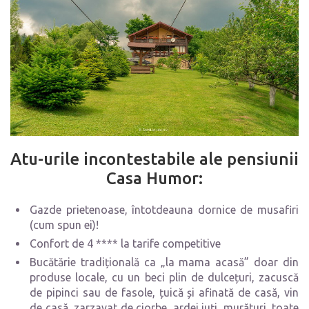
Atu-urile incontestabile ale pensiunii
Casa Humor:
Gazde prietenoase, întotdeauna dornice de musafiri
(cum spun ei)!
Confort de 4 **** la tarife competitive
Bucătărie tradițională ca „la mama acasă” doar din
produse locale, cu un beci plin de dulcețuri, zacuscă
de pipinci sau de fasole, țuică și afinată de casă, vin
de casă, zarzavat de ciorbe, ardei iuți, murături, toate