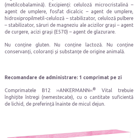
(metilcobalamină). Excipienți: celuloză microcristalină –
agent de umplere, fosfat dicalcic – agent de umplere,
hidroxipropilmetil-celuloză – stabilizator, celuloză pulbere
– stabilizator, săruri de magneziu ale acizilor grași – agent
de curgere, acizi grași (E570) – agent de glazurare.
Nu conține gluten. Nu conține lactoză. Nu conține
conservanți, coloranți și substanțe de origine animală.
Recomandare de administrare: 1 comprimat pe zi
®
Comprimatele B12 ››ANKERMANN‹‹
Vital trebuie
înghițite întregi (nemestecate), cu o cantitate suficientă
de lichid, de preferință înainte de micul dejun.