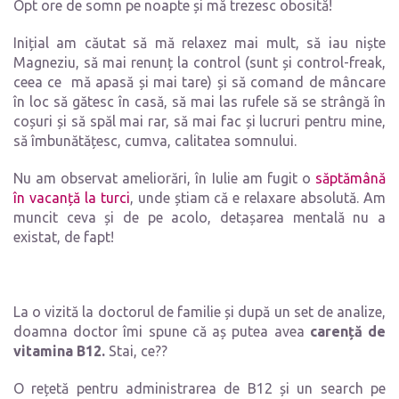
Opt ore de somn pe noapte și mă trezesc obosită!
Inițial am căutat să mă relaxez mai mult, să iau niște
Magneziu, să mai renunț la control (sunt și control-freak,
ceea ce mă apasă și mai tare) și să comand de mâncare
în loc să gătesc în casă, să mai las rufele să se strângă în
coșuri și să spăl mai rar, să mai fac și lucruri pentru mine,
să îmbunătățesc, cumva, calitatea somnului.
Nu am observat ameliorări, în Iulie am fugit o
săptămână
în vacanță la turci
, unde știam că e relaxare absolută. Am
muncit ceva și de pe acolo, detașarea mentală nu a
existat, de fapt!
La o vizită la doctorul de familie și după un set de analize,
doamna doctor îmi spune că aș putea avea
carență de
vitamina B12.
Stai, ce??
O rețetă pentru administrarea de B12 și un search pe