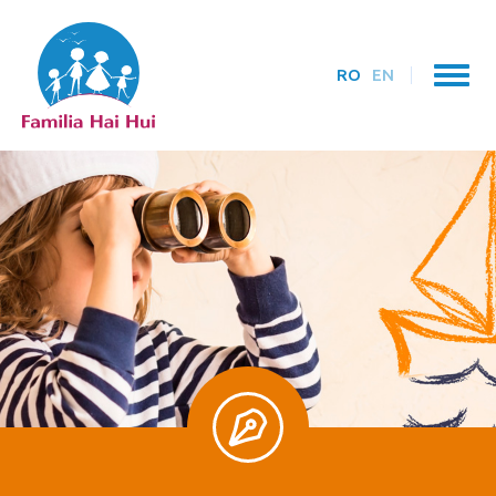
RO
EN