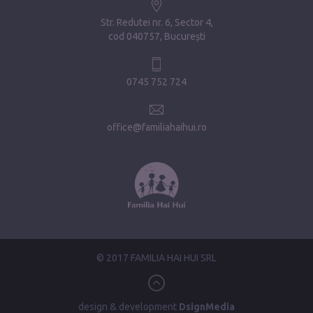
Str. Redutei nr. 6, Sector 4
cod 040757, București
0745 752 724
office@familiahaihui.ro
© 2017 FAMILIA HAI HUI SRL
design & development
DsignMedia