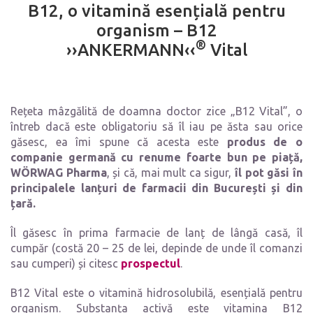
B12, o vitamină esențială pentru
organism – B12
®
››ANKERMANN‹‹
Vital
Rețeta mâzgălită de doamna doctor zice „B12 Vital”, o
întreb dacă este obligatoriu să îl iau pe ăsta sau orice
găsesc, ea îmi spune că acesta este
produs de o
companie germană cu renume foarte bun pe piață,
WÖRWAG Pharma
, și că, mai mult ca sigur,
îl pot găsi în
principalele lanțuri de farmacii din București și din
țară.
Îl găsesc în prima farmacie de lanț de lângă casă, îl
cumpăr (costă 20 – 25 de lei, depinde de unde îl comanzi
sau cumperi) și citesc
prospectul
.
B12 Vital este o vitamină hidrosolubilă, esențială pentru
organism. Substanța activă este vitamina B12