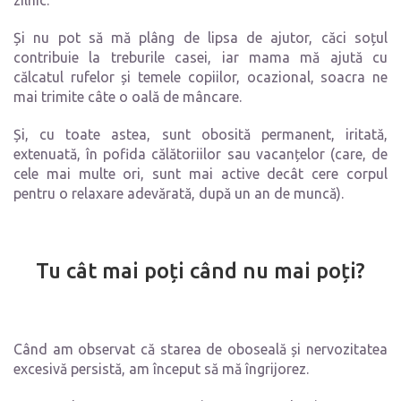
zilnic.
Și nu pot să mă plâng de lipsa de ajutor, căci soțul
contribuie la treburile casei, iar mama mă ajută cu
călcatul rufelor și temele copiilor, ocazional, soacra ne
mai trimite câte o oală de mâncare.
Și, cu toate astea, sunt obosită permanent, iritată,
extenuată, în pofida călătoriilor sau vacanțelor (care, de
cele mai multe ori, sunt mai active decât cere corpul
pentru o relaxare adevărată, după un an de muncă).
Tu cât mai poți când nu mai poți?
Când am observat că starea de oboseală și nervozitatea
excesivă persistă, am început să mă îngrijorez.