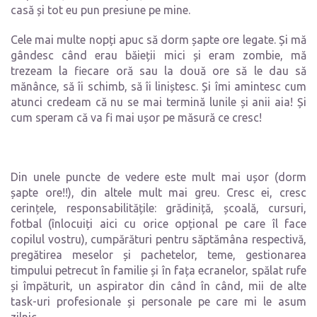
casă și tot eu pun presiune pe mine.
Cele mai multe nopți apuc să dorm șapte ore legate. Și mă
gândesc când erau băieții mici și eram zombie, mă
trezeam la fiecare oră sau la două ore să le dau să
mănânce, să îi schimb, să îi liniștesc. Și îmi amintesc cum
atunci credeam că nu se mai termină lunile și anii aia! Și
cum speram că va fi mai ușor pe măsură ce cresc!
Din unele puncte de vedere este mult mai ușor (dorm
șapte ore!!), din altele mult mai greu. Cresc ei, cresc
cerințele, responsabilitățile: grădiniță, școală, cursuri,
fotbal (înlocuiți aici cu orice opțional pe care îl face
copilul vostru), cumpărături pentru săptămâna respectivă,
pregătirea meselor și pachetelor, teme, gestionarea
timpului petrecut în familie și în fața ecranelor, spălat rufe
și împăturit, un aspirator din când în când, mii de alte
task-uri profesionale și personale pe care mi le asum