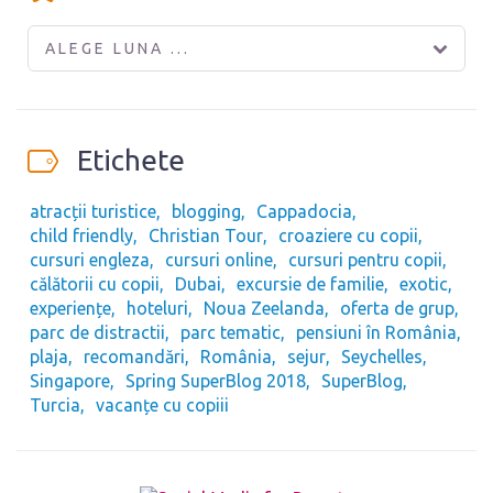
ALEGE LUNA ...
Etichete
atracții turistice
blogging
Cappadocia
child friendly
Christian Tour
croaziere cu copii
cursuri engleza
cursuri online
cursuri pentru copii
călătorii cu copii
Dubai
excursie de familie
exotic
experiențe
hoteluri
Noua Zeelanda
oferta de grup
parc de distractii
parc tematic
pensiuni în România
plaja
recomandări
România
sejur
Seychelles
Singapore
Spring SuperBlog 2018
SuperBlog
Turcia
vacanțe cu copiii