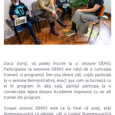
Daca doriți, vă puteți înscrie la o sesiune DEMO.
Participarea la sesiunea DEMO are rolul de a cunoaște
trainerii si programul. Într-una dintre săli, copiii participă
la o sesiune demonstrativă, exact așa cum se lucrează cu
ei în program. În altă sală, părinții participă la o
conversație lejeră despre Academie împreună cu un alt
trainer din program.
Scopul sesiunii DEMO este ca la final să aveți, atât
dumneavoastră ca părinte, cât și copilul dumneavoastră