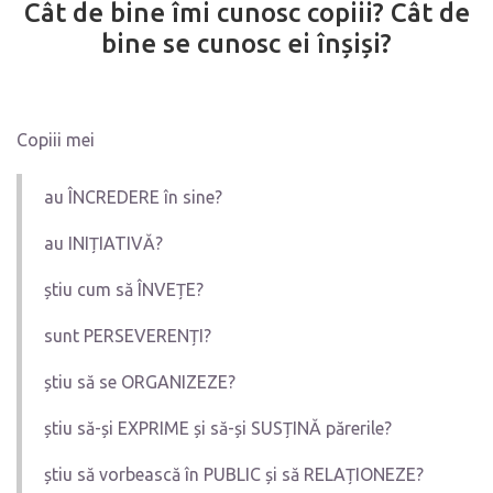
Cât de bine îmi cunosc copiii? Cât de
bine se cunosc ei înșiși?
Copiii mei
au ÎNCREDERE în sine?
au INIȚIATIVĂ?
știu cum să ÎNVEȚE?
sunt PERSEVERENȚI?
știu să se ORGANIZEZE?
știu să-și EXPRIME și să-și SUSȚINĂ părerile?
știu să vorbească în PUBLIC și să RELAȚIONEZE?