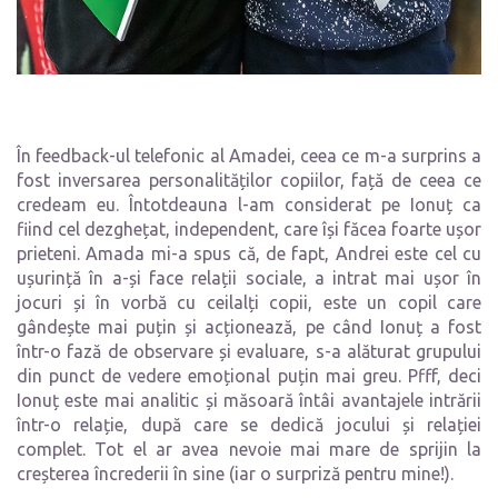
În feedback-ul telefonic al Amadei, ceea ce m-a surprins a
fost inversarea personalităților copiilor, față de ceea ce
credeam eu. Întotdeauna l-am considerat pe Ionuț ca
fiind cel dezghețat, independent, care își făcea foarte ușor
prieteni. Amada mi-a spus că, de fapt, Andrei este cel cu
ușurință în a-și face relații sociale, a intrat mai ușor în
jocuri și în vorbă cu ceilalți copii, este un copil care
gândește mai puțin și acționează, pe când Ionuț a fost
într-o fază de observare și evaluare, s-a alăturat grupului
din punct de vedere emoțional puțin mai greu. Pfff, deci
Ionuț este mai analitic și măsoară întâi avantajele intrării
într-o relație, după care se dedică jocului și relației
complet. Tot el ar avea nevoie mai mare de sprijin la
creșterea încrederii în sine (iar o surpriză pentru mine!).