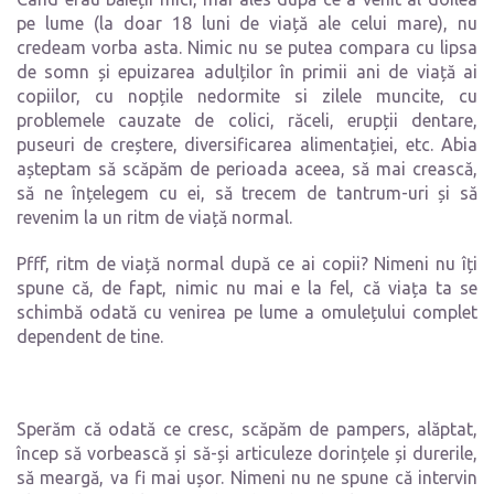
pe lume (la doar 18 luni de viață ale celui mare), nu
credeam vorba asta. Nimic nu se putea compara cu lipsa
de somn și epuizarea adulților în primii ani de viață ai
copiilor, cu nopțile nedormite si zilele muncite, cu
problemele cauzate de colici, răceli, erupții dentare,
puseuri de creștere, diversificarea alimentației, etc. Abia
așteptam să scăpăm de perioada aceea, să mai crească,
să ne înțelegem cu ei, să trecem de tantrum-uri și să
revenim la un ritm de viață normal.
Pfff, ritm de viață normal după ce ai copii? Nimeni nu îți
spune că, de fapt, nimic nu mai e la fel, că viața ta se
schimbă odată cu venirea pe lume a omulețului complet
dependent de tine.
Sperăm că odată ce cresc, scăpăm de pampers, alăptat,
încep să vorbească și să-și articuleze dorințele și durerile,
să meargă, va fi mai ușor. Nimeni nu ne spune că intervin