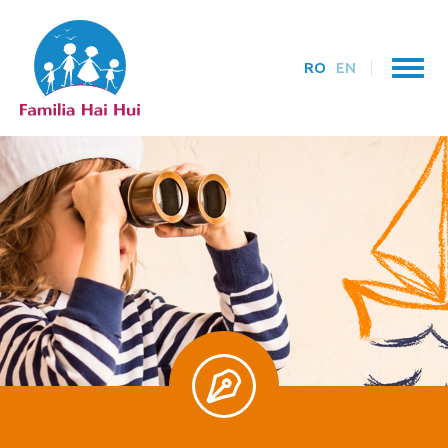
RO
EN