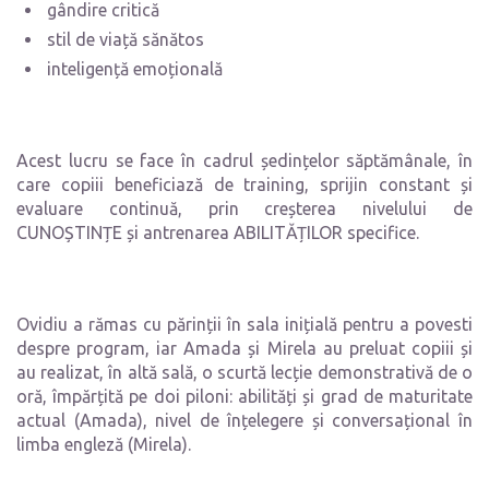
gândire critică
stil de viață sănătos
inteligență emoțională
Acest lucru se face în cadrul ședințelor săptămânale, în
care copiii beneficiază de training, sprijin constant și
evaluare continuă, prin creșterea nivelului de
CUNOȘTINȚE și antrenarea ABILITĂȚILOR specifice.
Ovidiu a rămas cu părinții în sala inițială pentru a povesti
despre program, iar Amada și Mirela au preluat copiii și
au realizat, în altă sală, o scurtă lecție demonstrativă de o
oră, împărțită pe doi piloni: abilități și grad de maturitate
actual (Amada), nivel de înțelegere și conversațional în
limba engleză (Mirela).