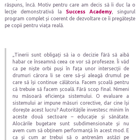
răspuns, încă. Motiv pentru care am decis să îi duc la o
lecție demonstrativă la
Success Academy
, singurul
program complet și coerent de dezvoltare ce îi pregătește
pe copii pentru viața reală.
„Tinerii sunt obligați să ia o decizie fără să aibă
habar ce înseamnă ceea ce vor să profeseze. Îi văd
ca pe niște orbi puși în fața unor intersecții de
drumuri cărora li se cere să-și aleagă drumul pe
care să își continue călătoria. Facem școală pentru
că trebuie să facem școală. Fără scop final. Nimeni
nu măsoară eficiența sistemului. O evaluare a
sistemului ar impune măsuri corective, dar cine își
dorește acest lucru? Autoritățile investesc minim în
aceste două sectoare – educație și sănătate.
Alocările bugetare sunt subdimensionate și nu
avem cum să obținem performanță în acest mod. E
ca și cum ar trebui să o antrenăm astăzi pe