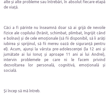
alte și alte probleme sau întrebări, în absolut fiecare etapă
de viață.
Căci a fi părinte nu înseamnă doar să ai grijă de nevoile
fizice ale copilului (hrănit, schimbat, plimbat, îngrijit când
e bolnav) și de cele emoționale (să fii disponibil, să îi arăți
iubirea și sprijinul, să fii mereu oază de siguranță pentru
el). Acum, ajunși la vârsta pre-adolescenței (la 12 ani și
jumătate ai lui Ionuț și aproape 11 ani ai lui Andrei),
intervin problemele pe care ni le facem privind
dezvoltarea lor personală, cognitivă, emoțională și
socială.
Și încep să mă întreb.