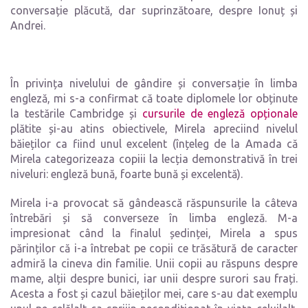
conversație plăcută, dar suprinzătoare, despre Ionuț și
Andrei.
În privința nivelului de gândire și conversație în limba
engleză, mi s-a confirmat că toate diplomele lor obținute
la testările Cambridge și
cursurile de engleză opționale
plătite și-au atins obiectivele, Mirela apreciind nivelul
băieților ca fiind unul excelent (înțeleg de la Amada că
Mirela categorizeaza copiii la lecția demonstrativă în trei
niveluri: engleză bună, foarte bună și excelentă).
Mirela i-a provocat să gândească răspunsurile la câteva
întrebări și să converseze în limba engleză. M-a
impresionat când la finalul ședinței, Mirela a spus
părinților că i-a întrebat pe copii ce trăsătură de caracter
admiră la cineva din familie. Unii copii au răspuns despre
mame, alții despre bunici, iar unii despre surori sau frați.
Acesta a fost și cazul băieților mei, care s-au dat exemplu