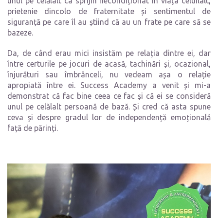
unul pe celălalt ca sprijin necondiționat în viața celuilalt,
prietenie dincolo de fraternitate și sentimentul de
siguranță pe care îl au știind că au un frate pe care să se
bazeze.
Da, de când erau mici insistăm pe relația dintre ei, dar
între certurile pe jocuri de acasă, tachinări și, ocazional,
înjurături sau îmbrânceli, nu vedeam așa o relație
apropiată între ei. Success Academy a venit și mi-a
demonstrat că fac bine ceea ce fac și că ei se consideră
unul pe celălalt persoană de bază. Și cred că asta spune
ceva și despre gradul lor de independență emoțională
față de părinți.