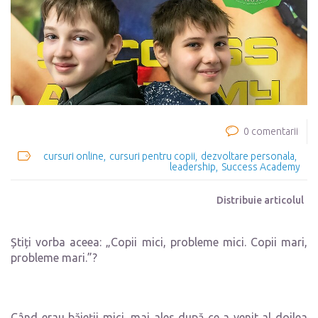
0 comentarii
cursuri online
cursuri pentru copii
dezvoltare personala
leadership
Success Academy
Distribuie articolul
Știți vorba aceea: „Copii mici, probleme mici. Copii mari,
probleme mari.”?
Când erau băieții mici, mai ales după ce a venit al doilea