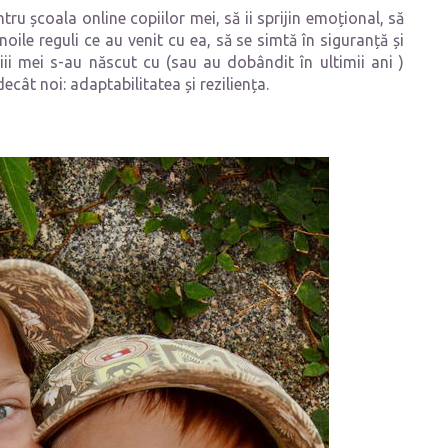
ru școala online copiilor mei, să ii sprijin emoțional, să
noile reguli ce au venit cu ea, să se simtă în siguranță și
piii mei s-au născut cu (sau au dobândit în ultimii ani )
cât noi: adaptabilitatea și reziliența.