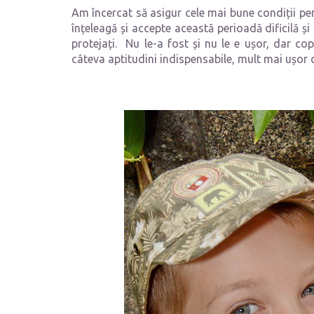
Am încercat să asigur cele mai bune condiții pent
înțeleagă și accepte această perioadă dificilă și 
protejați. Nu le-a fost și nu le e ușor, dar co
câteva aptitudini indispensabile, mult mai ușor de