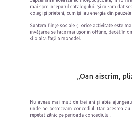
Săptămâna aceasta au început școala, în format h
mai spre începutul catalogului. Și mi-am dat sea
colegi și prieteni, cum își iau energia din pauzele
Suntem ființe sociale și orice activitate este m
învățarea se face mai ușor în offline, decât în 
și o altă față a monedei.
„Oan aiscrim, pli
Nu aveau mai mult de trei ani și abia ajungeau 
unde ne petreceam concediul. Dar acestea au fo
repetat zilnic pe perioada concediului.