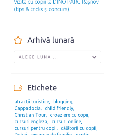
Vizita cu copiii la DINO PARC Râşnov
(tips & tricks și concurs)
Arhivă lunară
ALEGE LUNA ...
Etichete
atracții turistice
blogging
Cappadocia
child friendly
Christian Tour
croaziere cu copii
cursuri engleza
cursuri online
cursuri pentru copii
călătorii cu copii
Dubai
excursie de familie
exotic