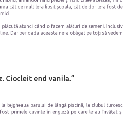
ibrid, amândoi fiind prezenți fizic zilele acestea, fiind
ma cât de mult le-a lipsit școala, cât de dor le-a fost de
 mici.
ai plăcută atunci când o facem alături de semeni. Inclusiv
online. Dar perioada aceasta ne-a obligat pe toți să vedem
z. Ciocleit end vanila.”
la tejgheaua barului de lângă piscină, la clubul turcesc
st primele cuvinte în engleză pe care le-au învățat și