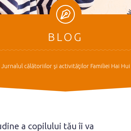
BLOG
Jurnalul călătoriilor şi activităţilor Familiei Hai Hui
ine a copilului tău îi va