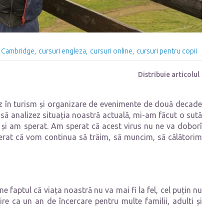
Cambridge
cursuri engleza
cursuri online
cursuri pentru copii
Distribuie articolul
z în turism și organizare de evenimente de două decade
) să analizez situația noastră actuală, mi-am făcut o sută
vă și am sperat. Am sperat că acest virus nu ne va doborî
erat că vom continua să trăim, să muncim, să călătorim
ne faptul că viața noastră nu va mai fi la fel, cel puțin nu
e ca un an de încercare pentru multe familii, adulti și