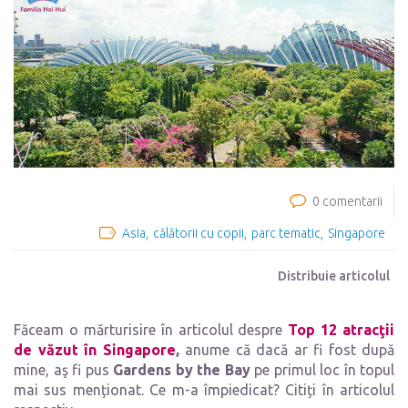
0 comentarii
Asia
călătorii cu copii
parc tematic
Singapore
Distribuie articolul
Făceam o mărturisire în articolul despre
Top 12 atracţii
de văzut în Singapore
,
anume că dacă ar fi fost după
mine, aş fi pus
Gardens by the Bay
pe primul loc în topul
mai sus menționat. Ce m-a împiedicat? Citiți în articolul