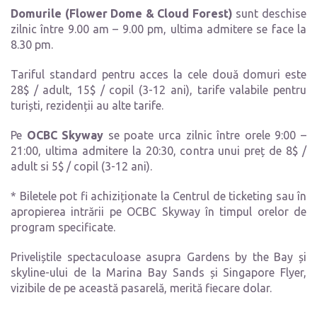
Domurile (Flower Dome & Cloud Forest)
sunt deschise
zilnic între 9.00 am – 9.00 pm, ultima admitere se face la
8.30 pm.
Tariful standard pentru acces la cele două domuri este
28$ / adult, 15$ / copil (3-12 ani), tarife valabile pentru
turiști, rezidenții au alte tarife.
Pe
OCBC Skyway
se poate urca zilnic între orele 9:00 –
21:00, ultima admitere la 20:30, contra unui preț de 8$ /
adult si 5$ / copil (3-12 ani).
* Biletele pot fi achiziționate la Centrul de ticketing sau în
apropierea intrării pe OCBC Skyway în timpul orelor de
program specificate.
Priveliștile spectaculoase asupra Gardens by the Bay și
skyline-ului de la Marina Bay Sands și Singapore Flyer,
vizibile de pe această pasarelă, merită fiecare dolar.