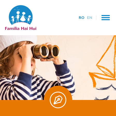
RO
EN