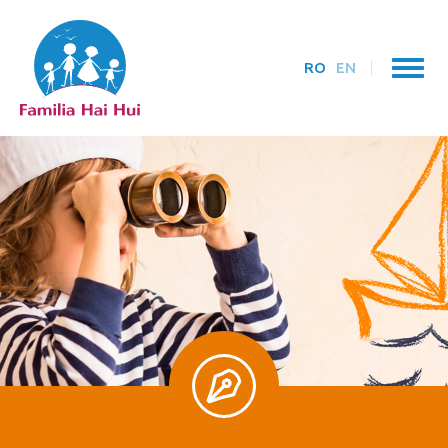
RO
EN