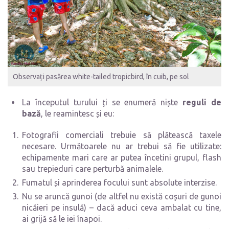
Observați pasărea white-tailed tropicbird, în cuib, pe sol
La începutul turului ți se enumeră niște
reguli de
bază
, le reamintesc și eu:
Fotografii comerciali trebuie să plătească taxele
necesare. Următoarele nu ar trebui să fie utilizate:
echipamente mari care ar putea încetini grupul, flash
sau trepieduri care perturbă animalele.
Fumatul și aprinderea focului sunt absolute interzise.
Nu se aruncă gunoi (de altfel nu există coșuri de gunoi
nicăieri pe insulă) – dacă aduci ceva ambalat cu tine,
ai grijă să le iei înapoi.