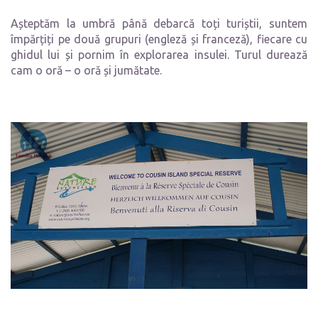
Așteptăm la umbră până debarcă toți turiștii, suntem
împărțiți pe două grupuri (engleză și franceză), fiecare cu
ghidul lui și pornim în explorarea insulei. Turul durează
cam o oră – o oră și jumătate.