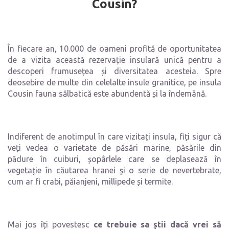
Cousin?
În fiecare an, 10.000 de oameni profită de oportunitatea
de a vizita această rezervație insulară unică pentru a
descoperi frumusețea și diversitatea acesteia. Spre
deosebire de multe din celelalte insule granitice, pe insula
Cousin fauna sălbatică este abundentă și la îndemână.
Indiferent de anotimpul în care vizitați insula, fiți sigur că
veți vedea o varietate de păsări marine, păsările din
pădure în cuiburi, șopârlele care se deplasează în
vegetație în căutarea hranei și o serie de nevertebrate,
cum ar fi crabi, păianjeni, millipede și termite.
Mai jos îți povestesc
ce trebuie sa știi dacă vrei să