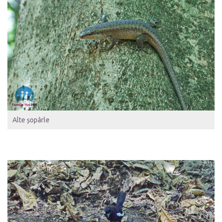
Alte șopârle