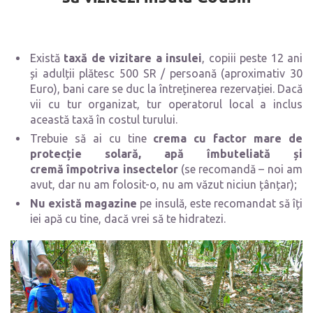
Există
taxă de vizitare a insulei
, copiii peste 12 ani
și adulții plătesc 500 SR / persoană (aproximativ 30
Euro), bani care se duc la întreținerea rezervației. Dacă
vii cu tur organizat, tur operatorul local a inclus
această taxă în costul turului.
Trebuie să ai cu tine
crema cu factor mare de
protecție solară, apă îmbuteliată și
cremă împotriva insectelor
(se recomandă – noi am
avut, dar nu am folosit-o, nu am văzut niciun țânțar);
Nu există magazine
pe insulă, este recomandat să îți
iei apă cu tine, dacă vrei să te hidratezi.