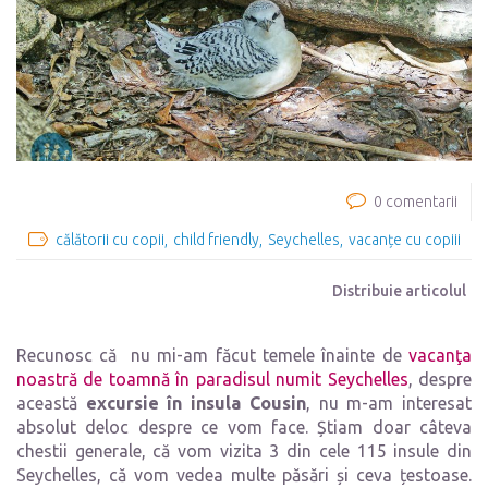
0 comentarii
călătorii cu copii
child friendly
Seychelles
vacanțe cu copiii
Distribuie articolul
Recunosc că nu mi-am făcut temele înainte de
vacanţa
noastră de toamnă în paradisul numit Seychelles
, despre
această
excursie în insula Cousin
, nu m-am interesat
absolut deloc despre ce vom face. Știam doar câteva
chestii generale, că vom vizita 3 din cele 115 insule din
Seychelles, că vom vedea multe păsări și ceva țestoase.