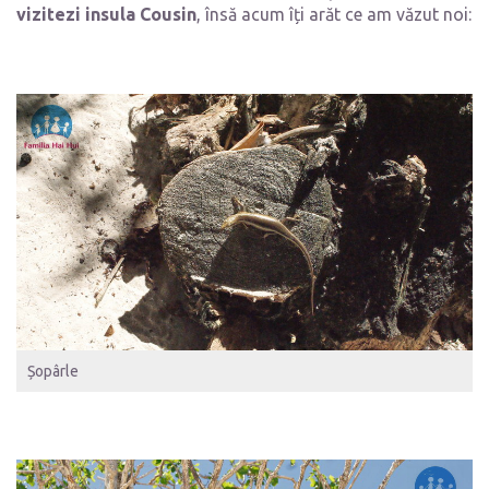
vizitezi insula Cousin
, însă acum îți arăt ce am văzut noi:
Șopârle