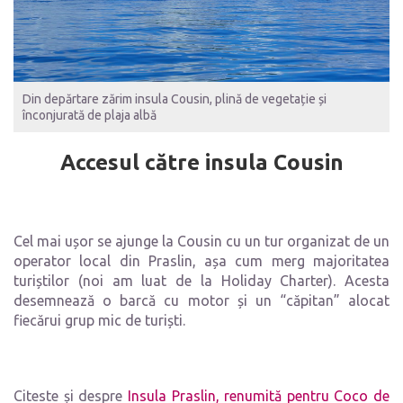
Din depărtare zărim insula Cousin, plină de vegetație și
înconjurată de plaja albă
Accesul către insula Cousin
Cel mai ușor se ajunge la Cousin cu un tur organizat de un
operator local din Praslin, așa cum merg majoritatea
turiștilor (noi am luat de la Holiday Charter). Acesta
desemnează o barcă cu motor și un “căpitan” alocat
fiecărui grup mic de turiști.
Citeste și despre
Insula Praslin, renumită pentru Coco de