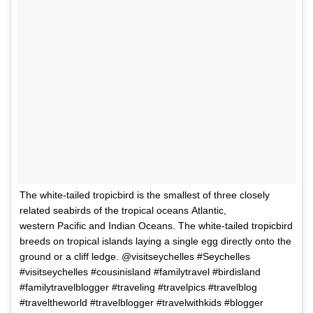
The white-tailed tropicbird is the smallest of three closely
related seabirds of the tropical oceans Atlantic,
western Pacific and Indian Oceans. The white-tailed tropicbird
breeds on tropical islands laying a single egg directly onto the
ground or a cliff ledge. @visitseychelles #Seychelles
#visitseychelles #cousinisland #familytravel #birdisland
#familytravelblogger #traveling #travelpics #travelblog
#traveltheworld #travelblogger #travelwithkids #blogger