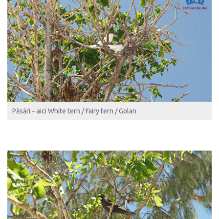
Păsări – aici White tern / Fairy tern / Golan