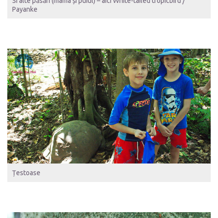
Si alte păsări (mama și puiul) – aici White-tailed tropicbird /
Payanke
Țestoase