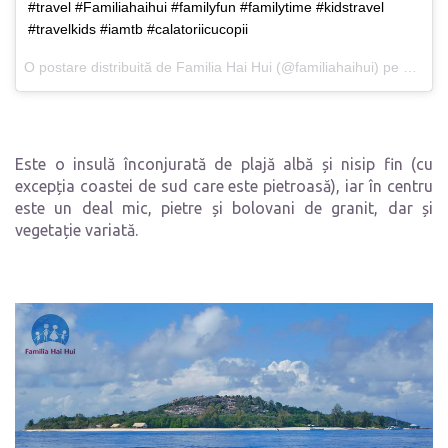
#travel #Familiahaihui #familyfun #familytime #kidstravel
#travelkids #iamtb #calatoriicucopii
O postare distribuită de Familia Hai Hui (@familiahaihui) pe
9 Nov 
Este o insulă înconjurată de plajă albă și nisip fin (cu
excepția coastei de sud care este pietroasă), iar în centru
este un deal mic, pietre și bolovani de granit, dar și
vegetație variată.