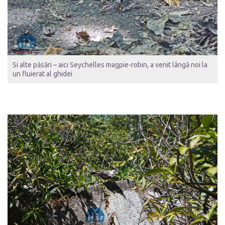
Si alte păsări – aici Seychelles magpie-robin, a venit lângă noi la
un fluierat al ghidei