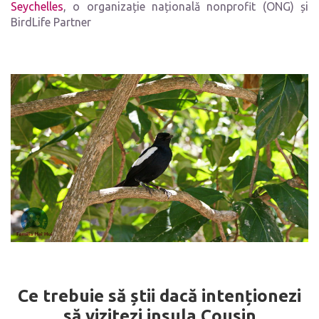
Seychelles
, o organizație națională nonprofit (ONG) și
BirdLife Partner
Ce trebuie să știi dacă intenționezi
să vizitezi insula Cousin