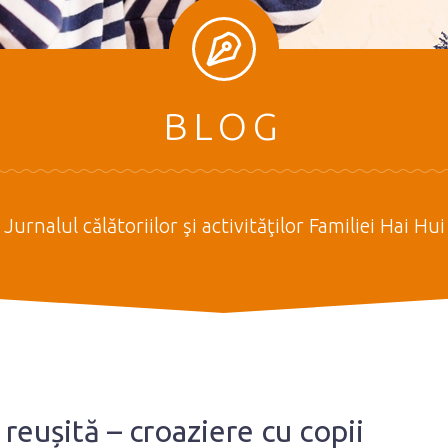
BLOG
Jurnalul călătoriilor şi activităţilor Familiei Hai Hui
 reușită – croaziere cu copii