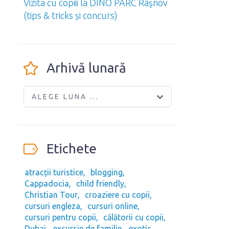
Vizita cu copiii la DINO PARC Râşnov
(tips & tricks și concurs)
Arhivă lunară
ALEGE LUNA ...
Etichete
atracții turistice
blogging
Cappadocia
child friendly
Christian Tour
croaziere cu copii
cursuri engleza
cursuri online
cursuri pentru copii
călătorii cu copii
Dubai
excursie de familie
exotic