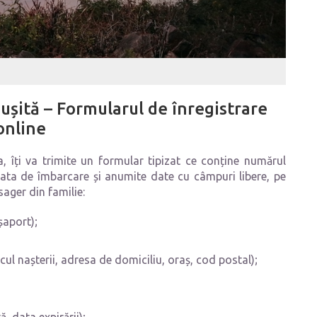
eușită – Formularul de înregistrare
online
a, îți va trimite un formular tipizat ce conține numărul
data de îmbarcare și anumite date cu câmpuri libere, pe
sager din familie:
șaport);
ocul nașterii, adresa de domiciliu, oraș, cod postal);