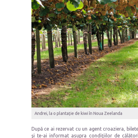
Andrei, la o plantație de kiwi în Noua Zeelanda
După ce ai rezervat cu un agent croaziera, biletel
şi te-ai informat asupra condiţiilor de călăto