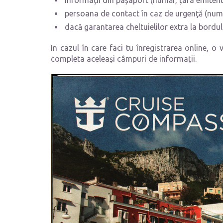
informații din pașaport (număr, țara emitentă
persoana de contact în caz de urgenţă (nume
dacă garantarea cheltuielilor extra la bordul
In cazul în care faci tu înregistrarea online, o 
completa aceleași câmpuri de informații.