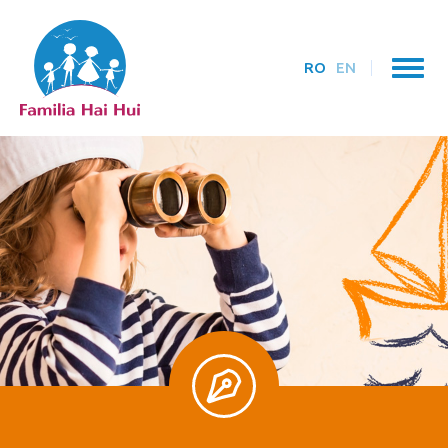
RO
EN