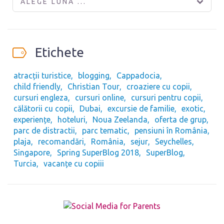
ALEGE LUNA ...
Etichete
atracții turistice
blogging
Cappadocia
child friendly
Christian Tour
croaziere cu copii
cursuri engleza
cursuri online
cursuri pentru copii
călătorii cu copii
Dubai
excursie de familie
exotic
experiențe
hoteluri
Noua Zeelanda
oferta de grup
parc de distractii
parc tematic
pensiuni în România
plaja
recomandări
România
sejur
Seychelles
Singapore
Spring SuperBlog 2018
SuperBlog
Turcia
vacanțe cu copiii