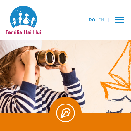
RO
EN