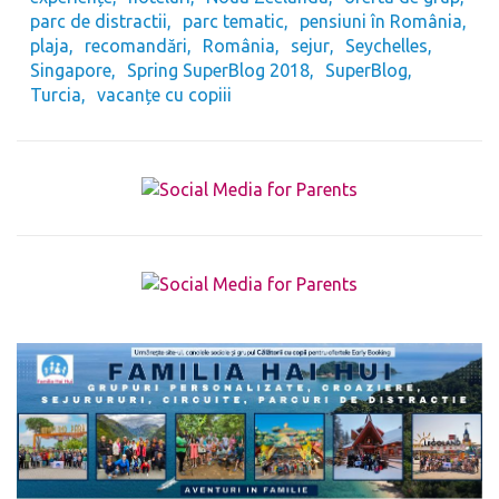
parc de distractii
parc tematic
pensiuni în România
plaja
recomandări
România
sejur
Seychelles
Singapore
Spring SuperBlog 2018
SuperBlog
Turcia
vacanțe cu copiii
The form you have selected does not exist.