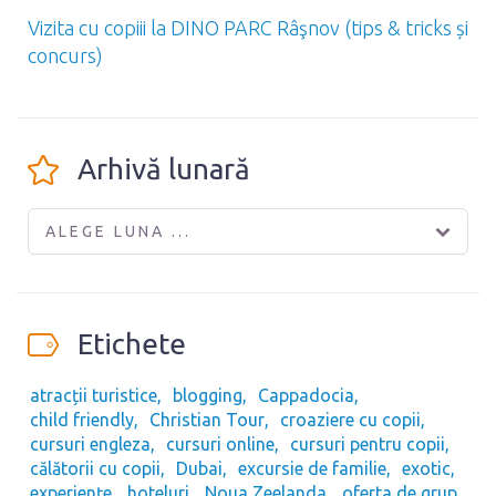
Vizita cu copiii la DINO PARC Râşnov (tips & tricks și
concurs)
Arhivă lunară
ALEGE LUNA ...
Etichete
atracții turistice
blogging
Cappadocia
child friendly
Christian Tour
croaziere cu copii
cursuri engleza
cursuri online
cursuri pentru copii
călătorii cu copii
Dubai
excursie de familie
exotic
experiențe
hoteluri
Noua Zeelanda
oferta de grup